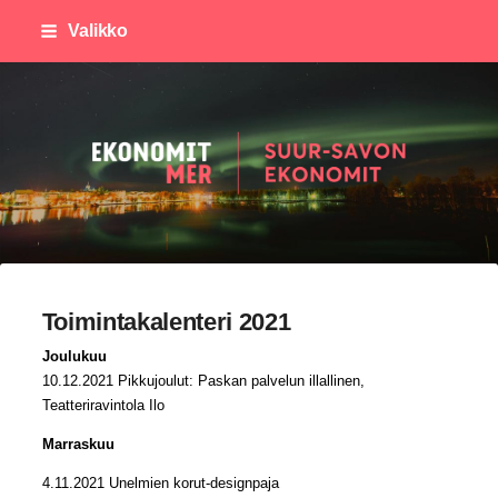
Siirry
Valikko
sivun
sisältöön
Suursavon Ekonomit
Toimintakalenteri 2021
Joulukuu
10.12.2021 Pikkujoulut: Paskan palvelun illallinen,
Teatteriravintola Ilo
Marraskuu
4.11.2021 Unelmien korut-designpaja