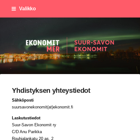
Siirry
Valikko
sivun
sisältöön
Suursavon Ekonomit
Yhdistyksen yhteystiedot
Sähköposti
suursavonekonomit(at)ekonomit.fi
Laskutustiedot
Suur-Savon Ekonomit ry
C/D Anu Parikka
Rouhialankatu 20 as. 2