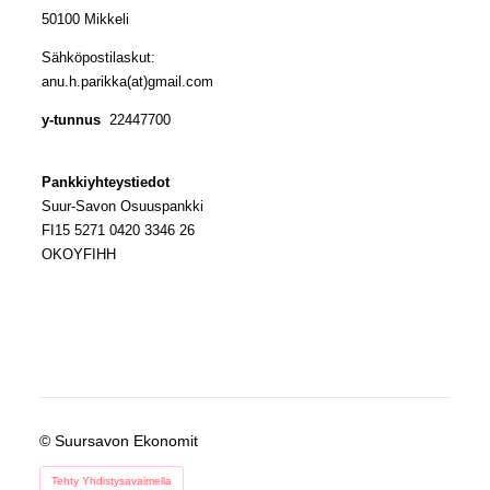
50100 Mikkeli
Sähköpostilaskut:
anu.h.parikka(at)gmail.com
y-tunnus
22447700
Pankkiyhteystiedot
Suur-Savon Osuuspankki
FI15 5271 0420 3346 26
OKOYFIHH
©
Suursavon Ekonomit
Tehty Yhdistysavaimella