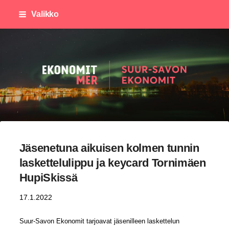
Siirry
Valikko
sivun
sisältöön
Suursavon Ekonomit
Jäsenetuna aikuisen kolmen tunnin
laskettelulippu ja keycard Tornimäen
HupiSkissä
17.1.2022
Suur-Savon Ekonomit tarjoavat jäsenilleen laskettelun