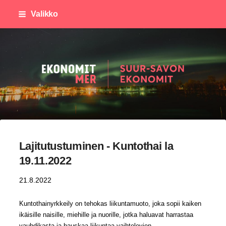
Siirry
Valikko
sivun
sisältöön
Suursavon Ekonomit
Lajitutustuminen - Kuntothai la
19.11.2022
21.8.2022
Kuntothainyrkkeily on tehokas liikuntamuoto, joka sopii kaiken
ikäisille naisille, miehille ja nuorille, jotka haluavat harrastaa
vauhdikasta ja hauskaa liikuntaa vaihtelevien