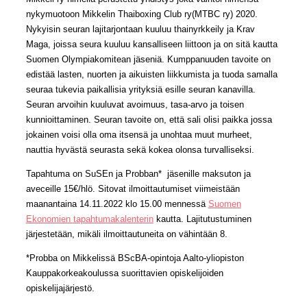
nykymuotoon Mikkelin Thaiboxing Club ry(MTBC ry) 2020.
Nykyisin seuran lajitarjontaan kuuluu thainyrkkeily ja Krav
Maga, joissa seura kuuluu kansalliseen liittoon ja on sitä kautta
Suomen Olympiakomitean jäseniä. Kumppanuuden tavoite on
edistää lasten, nuorten ja aikuisten liikkumista ja tuoda samalla
seuraa tukevia paikallisia yrityksiä esille seuran kanavilla.
Seuran arvoihin kuuluvat avoimuus, tasa-arvo ja toisen
kunnioittaminen. Seuran tavoite on, että sali olisi paikka jossa
jokainen voisi olla oma itsensä ja unohtaa muut murheet,
nauttia hyvästä seurasta sekä kokea olonsa turvalliseksi.
Tapahtuma on SuSEn ja Probban* jäsenille maksuton ja
aveceille 15€/hlö. Sitovat ilmoittautumiset viimeistään
maanantaina 14.11.2022 klo 15.00 mennessä
Suomen
Ekonomien tapahtumakalenterin
kautta. Lajitutustuminen
järjestetään, mikäli ilmoittautuneita on vähintään 8.
*Probba on Mikkelissä BScBA-opintoja Aalto-yliopiston
Kauppakorkeakoulussa suorittavien opiskelijoiden
opiskelijajärjestö.