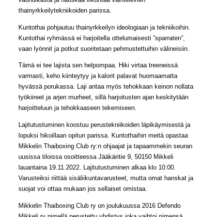
thainyrkkeilytekniikoiden parissa.
Kuntothai pohjautuu thainyrkkeilyn ideologiaan ja tekniikoihin.
Kuntothai ryhmässä ei harjoitella ottelumaisesti ”sparraten”,
vaan lyönnit ja potkut suoritetaan pehmustettuihin välineisiin.
Tämä ei tee lajista sen helpompaa. Hiki virtaa treeneissä
varmasti, keho kiinteytyy ja kalorit palavat huomaamatta
hyvässä porukassa. Laji antaa myös tehokkaan keinon nollata
työkiireet ja arjen murheet, sillä harjoitusten ajan keskitytään
harjoitteluun ja tehokkaaseen tekemiseen.
Lajitutustuminen koostuu perustekniikoiden läpikäymisestä ja
lopuksi hikoillaan opitun parissa. Kuntothaihin meitä opastaa
Mikkelin Thaiboxing Club ry:n ohjaajat ja tapaammekin seuran
uusissa tiloissa osoitteessa Jääkäritie 9, 50150 Mikkeli
lauantaina 19.11.2022. Lajitutustuminen alkaa klo 10:00.
Varusteiksi riittää sisäliikuntavarusteet, mutta omat hanskat ja
suojat voi ottaa mukaan jos sellaiset omistaa.
Mikkelin Thaiboxing Club ry on joulukuussa 2016 Defendo
Mikkeli ry nimellä perustettu yhdistys joka vaihtoi nimensä