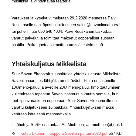
musiikkia ja viihdyttävää teatteria.
Varaukset ja kyselyt viimeistään 29.2.2020 mennessä Päivi
Ruuskaselle sähköpostiosoitteeseen sales@savonlinnatours.fi,
tai puhelimitse 050 548 4004. Päivi Ruuskanen laskuttaa
varatut palvelut ja toimittaa maksetut oopperaliput suoraan
postilla. Paikat jaetaan ilmoittautumisjärjestyksessä.
Yhteiskuljetus Mikkelistä
Suur-Savon Ekonomit suunnittelee yhteiskuljetusta Mikkelistä
Savonlinnaan, jos lähtijöitä on riittävästi. Hinta on jäsenelle
10€/meno-paluu ja avecille 20€/ meno-paluu. Ilmoittautuminen
kuljetukseen tapahtuu Savonlinnatoursin kautta samalla, kun
teet lippuvarauksen oopperaan. Suur-Savon Ekonomeille on
varattu kuljetukseen 16 paikkaa. Yhteiskuljetuksen maksu
kerätään käteisenä menomatkalla.
Lisätietoja SuSE:ssa antaa: Ari Miettinen, ari.miettinen(at)sok.fi
Kutsu Ekonomit ooppera Sevillan parturi 2020.pdf
557 KB