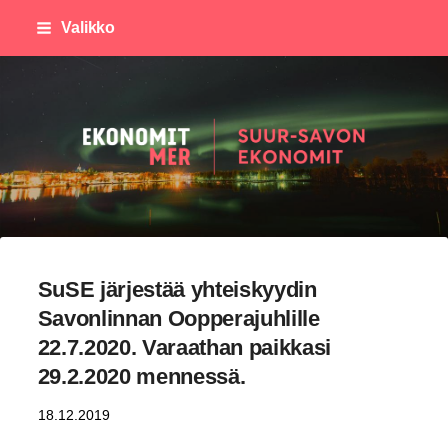
Siirry
Valikko
sivun
sisältöön
Suursavon Ekonomit
SuSE järjestää yhteiskyydin
Savonlinnan Oopperajuhlille
22.7.2020. Varaathan paikkasi
29.2.2020 mennessä.
18.12.2019